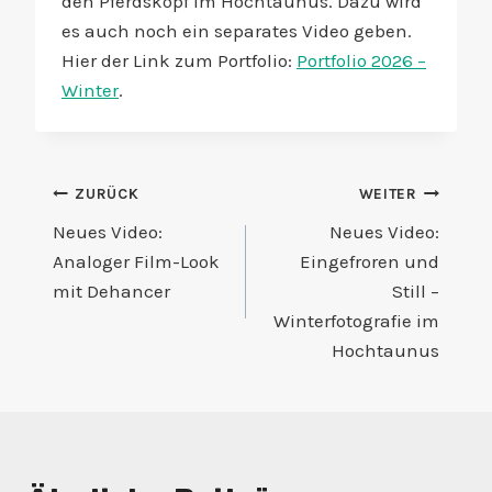
den Pferdskopf im Hochtaunus. Dazu wird
es auch noch ein separates Video geben.
Hier der Link zum Portfolio:
Portfolio 2026 –
Winter
.
Beitragsnavigation
ZURÜCK
WEITER
Neues Video:
Neues Video:
Analoger Film-Look
Eingefroren und
mit Dehancer
Still –
Winterfotografie im
Hochtaunus